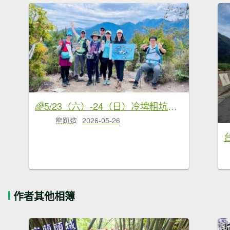
🌈5/23（六）-24（日）冷埤粗坑山×羅馬縱走FB：熊熊趴爬走(富裕登山社)🌈
熊趴造
2026-05-26
作者其他相簿