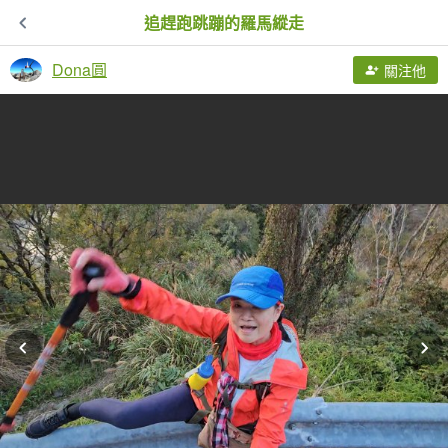
追趕跑跳蹦的羅馬縱走
Dona圓
關注他