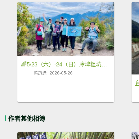
🌈5/23（六）-24（日）冷埤粗坑山×羅馬縱走FB：熊熊趴爬走(富裕登山社)🌈
熊趴造
2026-05-26
作者其他相簿