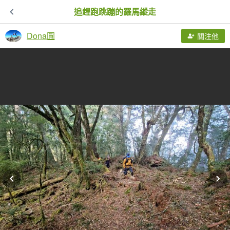
追趕跑跳蹦的羅馬縱走
Dona圓
關注他