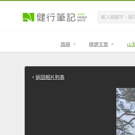
路線
精選文章
山
返回相片列表