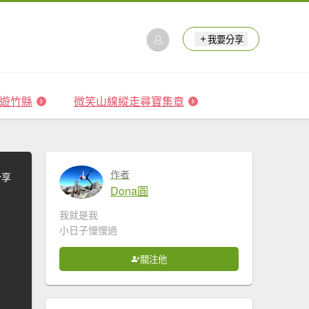
我要分享
 森遊竹縣
微笑山線縱走尋寶集章
作者
分享
Dona圓
我就是我
小日子慢慢過
關注他