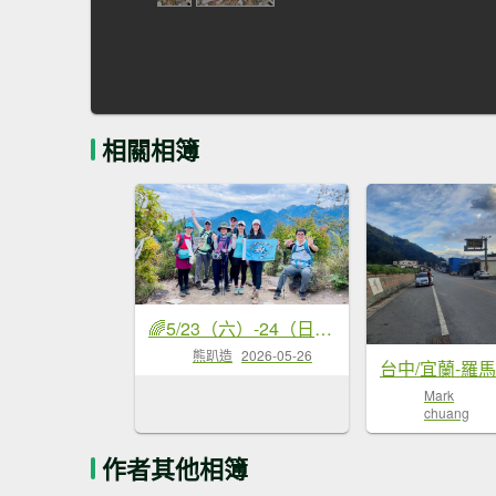
相關相簿
🌈5/23（六）-24（日）冷埤粗坑山×羅馬縱走FB：熊熊趴爬走(富裕登山社)🌈
熊趴造
2026-05-26
台中/宜蘭-羅
Mark
chuang
作者其他相簿