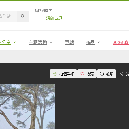
熱門關鍵字
淡蘭古道
友分享
主題活動
專輯
商品
2026
拍個手吧
收藏
檢舉