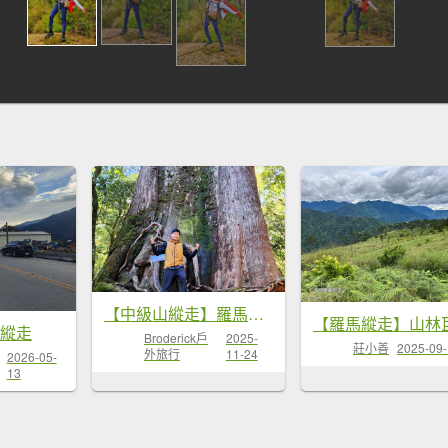
【中級山縱走】羅馬縱走，走進神木的夢幻童話森林世界
馬縱走
Broderick戶
2025-
莊小善
2025-09
外旅行
11-24
2026-05-
13