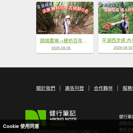
頭城農場→梗枋百年古道→坪溪古道→象寮古道→石空古道→石空山→岩藏山O型
2026-08-02
2026-08-06
關於我們
廣告刊登
合作夥伴
服務
健行筆
運動品
Cookie 使用同意
寶石任
H2U永悅健康股份有限公司 版權所有 轉載必究