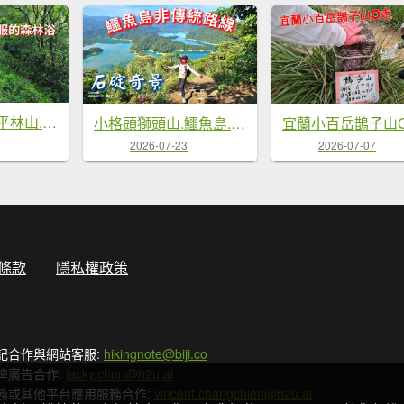
平湖西步道.內平林山.大坑山.平湖東步道O走全紀錄
小格頭獅頭山.鱷魚島.八卦茶園
宜蘭小百岳鵲子山
2026-07-23
2026-07-07
條款
隱私權政策
記合作與網站客服:
hikingnote@biji.co
牌廣告合作:
jacky.chen@h2u.ai
務或其他平台應用服務合作:
vincent.changchien@h2u.ai