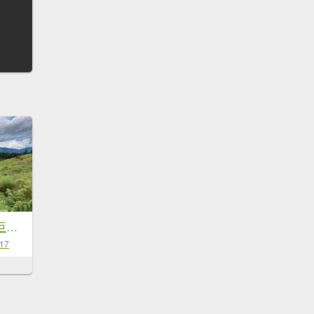
【羅馬縱走】山林巨木饗宴，夏季避暑的縱走路線
-17