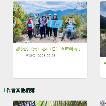
🌈5/23（六）-24（日）冷埤粗坑山×羅馬縱走FB：熊熊趴爬走(富裕登山社)🌈
熊趴造
2026-05-26
作者其他相簿