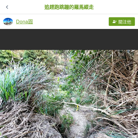
追趕跑跳蹦的羅馬縱走
Dona圓
關注他