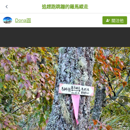
追趕跑跳蹦的羅馬縱走
Dona圓
關注他