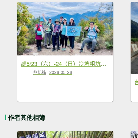
🌈5/23（六）-24（日）冷埤粗坑山×羅馬縱走FB：熊熊趴爬走(富裕登山社)🌈
熊趴造
2026-05-26
作者其他相簿