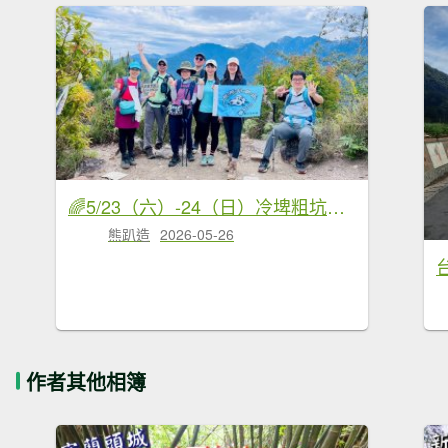
🌈5/23（六）-24（日）冷埤粗坑山×羅馬縱走FB：熊熊趴爬走(富裕登山社)🌈
熊趴造
2026-05-26
作者其他相簿