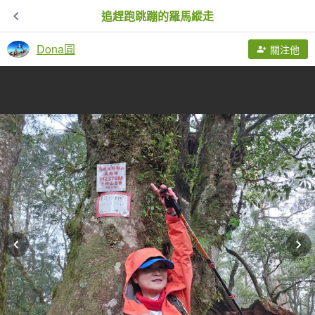
追趕跑跳蹦的羅馬縱走
Dona圓
關注他