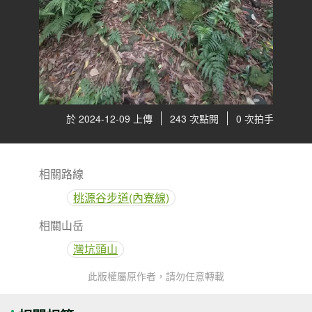
於 2024-12-09 上傳
243 次點閱
0 次拍手
相關路線
桃源谷步道(內寮線)
相關山岳
灣坑頭山
此版權屬原作者，請勿任意轉載