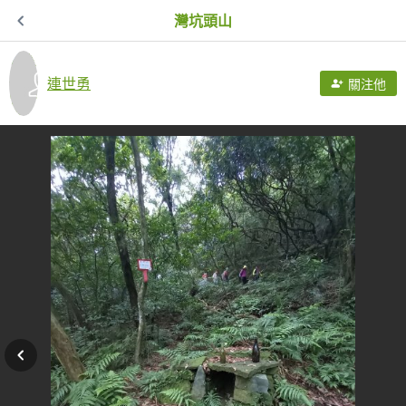
灣坑頭山
連世勇
關注他