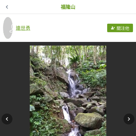
福隆山
連世勇
關注他