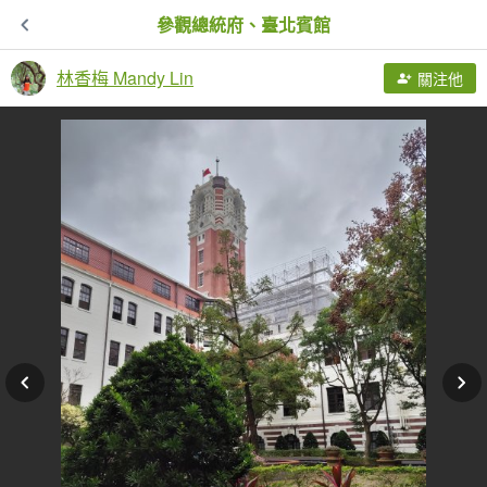
參觀總統府、臺北賓館
林香梅 Mandy Lin
關注他