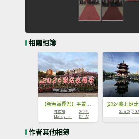
相關相簿
【新春賞櫻樂】平菁街42巷、宜蘭頭城火車站、二二八和平公園、東湖樂活公園
林香梅
2026-
朱清榮
202
Mandy Lin
02-27
作者其他相簿