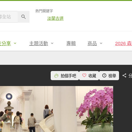
熱門關鍵字
淡蘭古道
友分享
主題活動
專輯
商品
2026
拍個手吧
收藏
檢舉