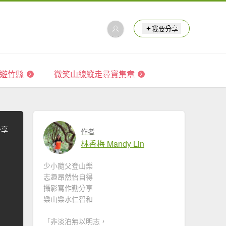
我要分享
 森遊竹縣
微笑山線縱走尋寶集章
分享
作者
林香梅 Mandy Lin
少小隨父登山樂
志趣昂然怡自得
攝影寫作勤分享
樂山樂水仁智和
「非淡泊無以明志，