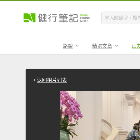
路線
精選文章
山
返回相片列表