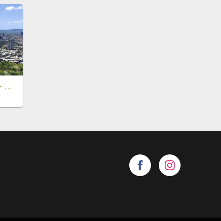
劍潭山、森林方舟、微風平台、圓山水神社、劍潭公園、八二三砲戰紀念公園