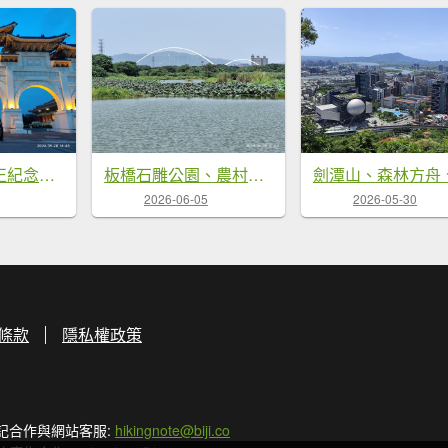
自由廣場、中正紀念堂、國家戲劇院、國家音樂廳
板橋石雕公園、農村公園、華江人工濕地、新海一期人工濕地、新月橋
2026-06-05
2026-05-30
條款
隱私權政策
記合作與網站客服:
hikingnote@biji.co