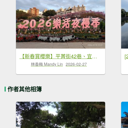
【新春賞櫻樂】平菁街42巷、宜蘭頭城火車站、二二八和平公園、東湖樂活公園
林香梅 Mandy Lin
2026-02-27
作者其他相簿