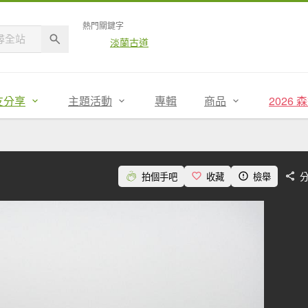
熱門關鍵字
淡蘭古道
友分享
主題活動
專輯
商品
2026
拍個手吧
收藏
檢舉