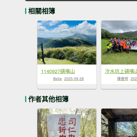
相關相簿
1140927磺嘴山
冷水坑上磺嘴
Bella
2025-09-28
陳睿祥
202
作者其他相簿