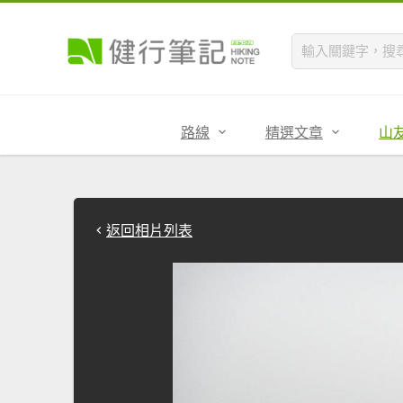
路線
精選文章
山
返回相片列表