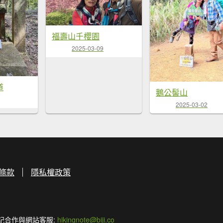
福壽山千櫻園
2025-03-09
道
鵝公髻山
2025-03-02
條款
隱私權政策
記合作與網站客服:
hikingnote@biji.co