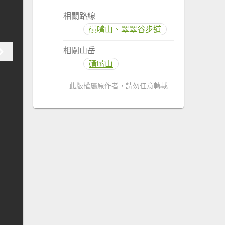
相關路線
磺嘴山、翠翠谷步道
相關山岳
磺嘴山
此版權屬原作者，請勿任意轉載