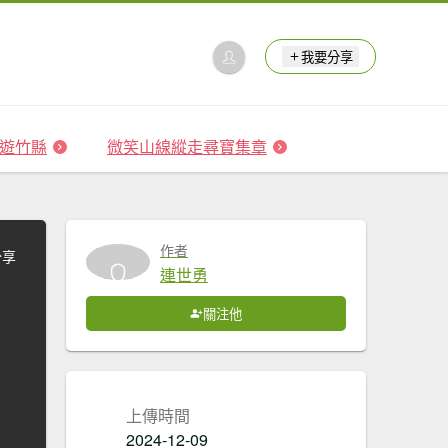
我要分享
 森遊竹縣
微笑山線縱走尋寶集章
作者
分享
連世勇
關注他
上傳時間
2024-12-09