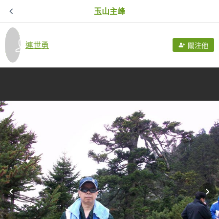
玉山主峰
連世勇
關注他