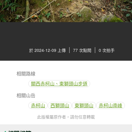
於 2024-12-09 上傳
77 次點閱
0 次拍手
相關路線
關西赤柯山、東獅頭山步道
相關山岳
赤柯山
西獅頭山
東獅頭山
赤柯山南峰
此版權屬原作者，請勿任意轉載