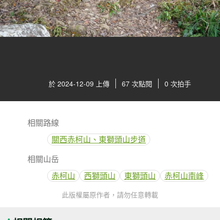
於 2024-12-09 上傳
67 次點閱
0 次拍手
相關路線
關西赤柯山、東獅頭山步道
相關山岳
赤柯山
西獅頭山
東獅頭山
赤柯山南峰
此版權屬原作者，請勿任意轉載