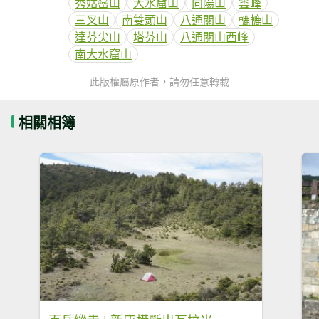
秀姑巒山
大水窟山
向陽山
雲峰
三叉山
南雙頭山
八通關山
轆轆山
達芬尖山
塔芬山
八通關山西峰
南大水窟山
此版權屬原作者，請勿任意轉載
相關相簿