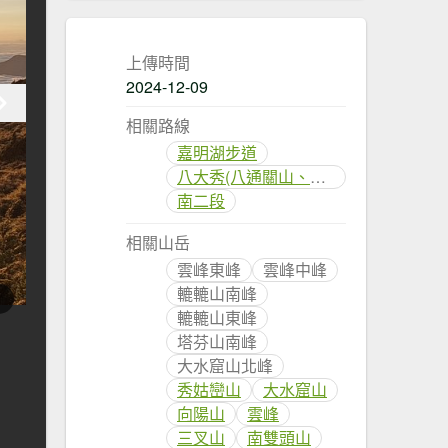
上傳時間
2024-12-09
相關路線
嘉明湖步道
八大秀(八通關山、大水窟山、秀姑巒山)
南二段
相關山岳
雲峰東峰
雲峰中峰
轆轆山南峰
轆轆山東峰
塔芬山南峰
大水窟山北峰
秀姑巒山
大水窟山
向陽山
雲峰
三叉山
南雙頭山