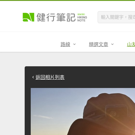
路線
精選文章
山
返回相片列表