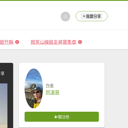
我要分享
 森遊竹縣
微笑山線縱走尋寶集章
分享
作者
阿湯哥
關注他