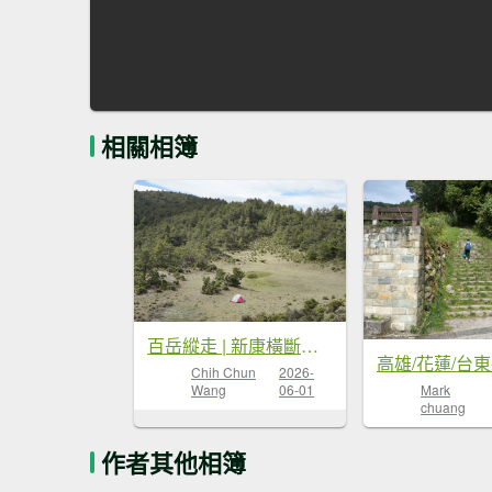
相關相簿
百岳縱走 | 新康橫斷出瓦拉米
Chih Chun
2026-
Wang
06-01
Mark
chuang
作者其他相簿