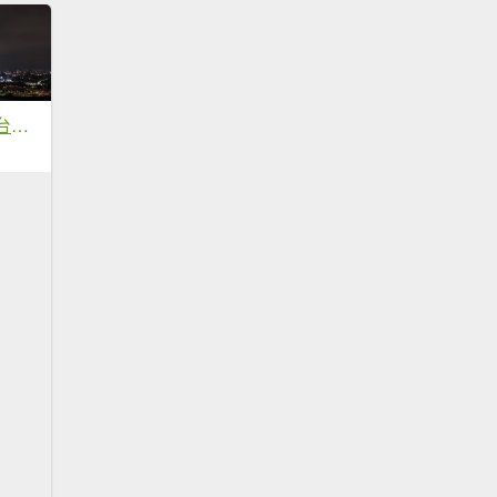
20211229 小百岳-台北劍潭山