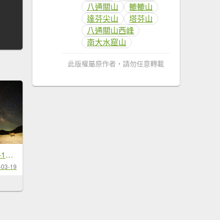
八通關山
轆轆山
達芬尖山
塔芬山
八通關山西峰
南大水窟山
此版權屬原作者，請勿任意轉載
南二段 2026 03/12-17 六天五夜
-03-19