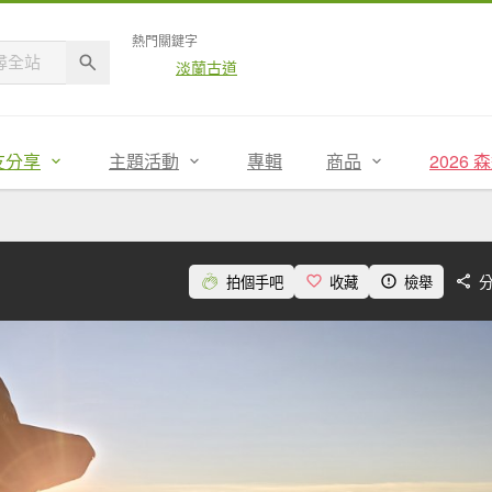
熱門關鍵字
淡蘭古道
友分享
主題活動
專輯
商品
2026
拍個手吧
收藏
檢舉