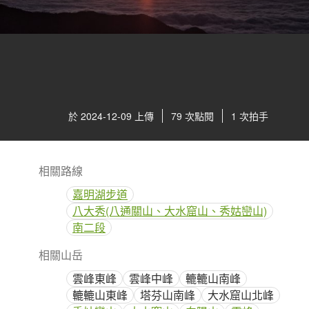
於 2024-12-09 上傳
79 次點閱
1 次拍手
相關路線
嘉明湖步道
八大秀(八通關山、大水窟山、秀姑巒山)
南二段
相關山岳
雲峰東峰
雲峰中峰
轆轆山南峰
轆轆山東峰
塔芬山南峰
大水窟山北峰