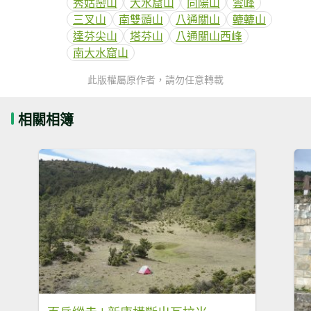
秀姑巒山
大水窟山
向陽山
雲峰
三叉山
南雙頭山
八通關山
轆轆山
達芬尖山
塔芬山
八通關山西峰
南大水窟山
此版權屬原作者，請勿任意轉載
相關相簿