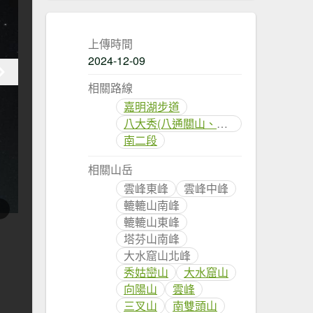
上傳時間
2024-12-09
相關路線
嘉明湖步道
八大秀(八通關山、大水窟山、秀姑巒山)
南二段
相關山岳
雲峰東峰
雲峰中峰
轆轆山南峰
轆轆山東峰
塔芬山南峰
大水窟山北峰
秀姑巒山
大水窟山
向陽山
雲峰
三叉山
南雙頭山