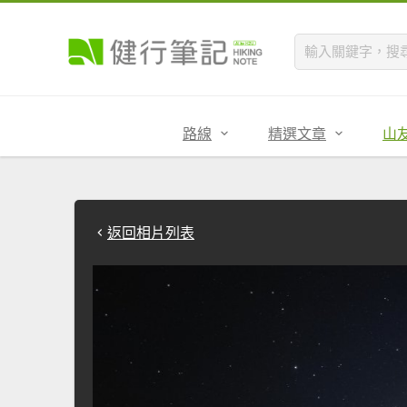
路線
精選文章
山
返回相片列表