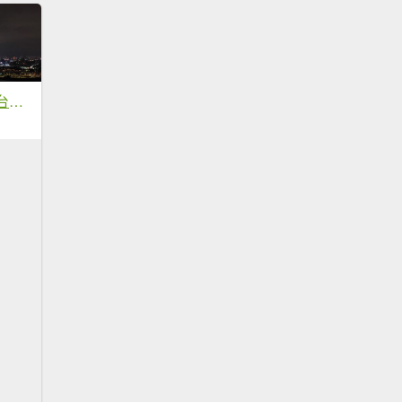
20211229 小百岳-台北劍潭山