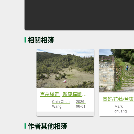
相關相簿
百岳縱走 | 新康橫斷出瓦拉米
Chih Chun
2026-
Wang
06-01
Mark
chuang
作者其他相簿