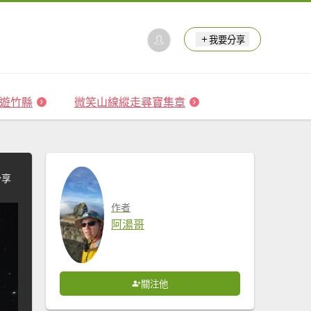
我要分享
 森遊竹縣
微笑山線縱走尋寶集章
分享
作者
阿湯哥
關注他