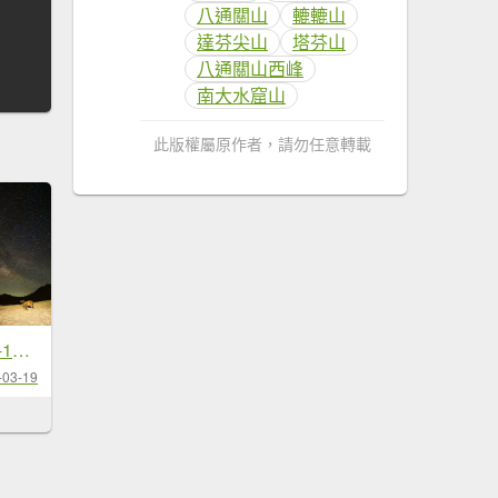
八通關山
轆轆山
達芬尖山
塔芬山
八通關山西峰
南大水窟山
此版權屬原作者，請勿任意轉載
南二段 2026 03/12-17 六天五夜
-03-19