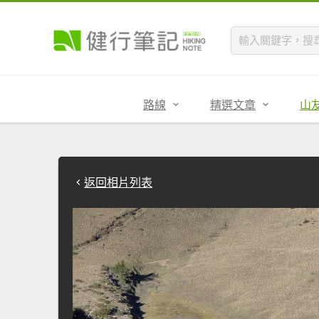
路線
精選文章
山
返回相片列表