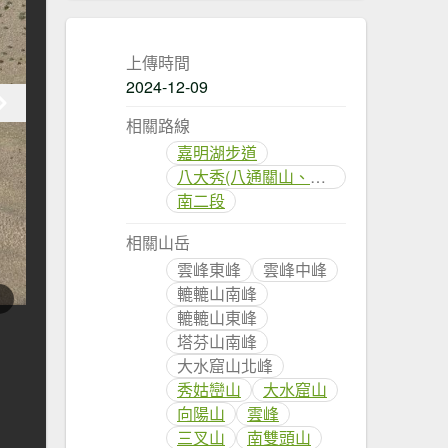
上傳時間
2024-12-09
相關路線
嘉明湖步道
八大秀(八通關山、大水窟山、秀姑巒山)
南二段
相關山岳
雲峰東峰
雲峰中峰
轆轆山南峰
轆轆山東峰
塔芬山南峰
大水窟山北峰
秀姑巒山
大水窟山
向陽山
雲峰
三叉山
南雙頭山