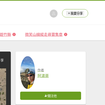
我要分享
 森遊竹縣
微笑山線縱走尋寶集章
分享
作者
阿湯哥
關注他