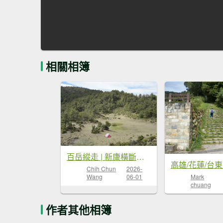
相關相簿
百岳縱走 | 新康橫斷出瓦拉米
Chih Chun
2026-
Wang
06-01
Mark
chuang
作者其他相簿