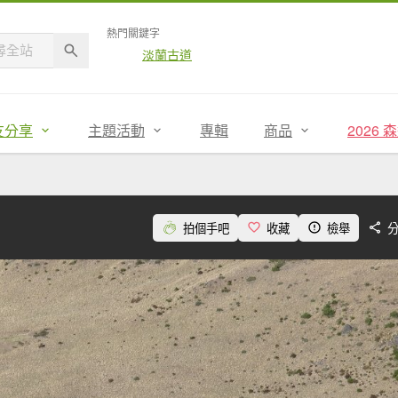
熱門關鍵字
淡蘭古道
友分享
主題活動
專輯
商品
2026
拍個手吧
收藏
檢舉