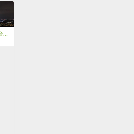
20211229 小百岳-台北劍潭山