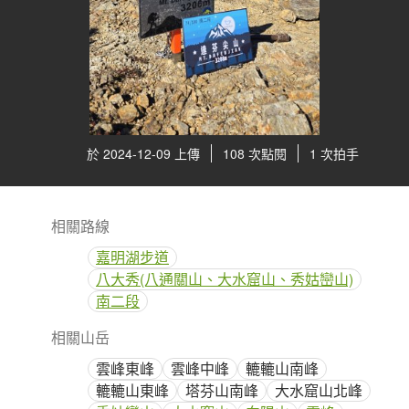
於 2024-12-09 上傳
108 次點閱
1 次拍手
相關路線
嘉明湖步道
八大秀(八通關山、大水窟山、秀姑巒山)
南二段
相關山岳
雲峰東峰
雲峰中峰
轆轆山南峰
轆轆山東峰
塔芬山南峰
大水窟山北峰