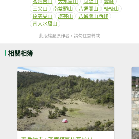
秀姑巒山
大水窟山
向陽山
雲峰
三叉山
南雙頭山
八通關山
轆轆山
達芬尖山
塔芬山
八通關山西峰
南大水窟山
此版權屬原作者，請勿任意轉載
相關相簿