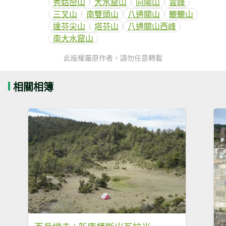
秀姑巒山
大水窟山
向陽山
雲峰
三叉山
南雙頭山
八通關山
轆轆山
達芬尖山
塔芬山
八通關山西峰
南大水窟山
此版權屬原作者，請勿任意轉載
相關相簿