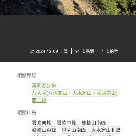
於 2024-12-09 上傳
91 次點閱
1 次拍手
相關路線
嘉明湖步道
八大秀(八通關山、大水窟山、秀姑巒山)
南二段
相關山岳
雲峰東峰
雲峰中峰
轆轆山南峰
轆轆山東峰
塔芬山南峰
大水窟山北峰