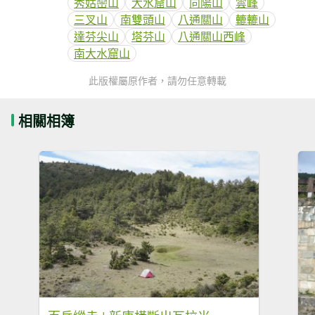
秀姑巒山
大水窟山
向陽山
雲峰
三叉山
南雙頭山
八通關山
轆轆山
達芬尖山
塔芬山
八通關山西峰
南大水窟山
此版權屬原作者，請勿任意轉載
相關相簿