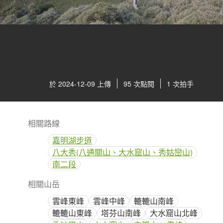
於 2024-12-09 上傳
95 次點閱
1 次拍手
相關路線
嘉明湖步道
八大秀(八通關山、大水窟山、秀姑巒山)
南二段
相關山岳
雲峰東峰
雲峰中峰
轆轆山南峰
轆轆山東峰
塔芬山南峰
大水窟山北峰