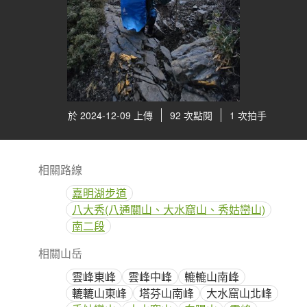
於 2024-12-09 上傳
92 次點閱
1 次拍手
相關路線
嘉明湖步道
八大秀(八通關山、大水窟山、秀姑巒山)
南二段
相關山岳
雲峰東峰
雲峰中峰
轆轆山南峰
轆轆山東峰
塔芬山南峰
大水窟山北峰