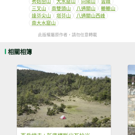
秀姑巒山
大水窟山
向陽山
雲峰
三叉山
南雙頭山
八通關山
轆轆山
達芬尖山
塔芬山
八通關山西峰
南大水窟山
此版權屬原作者，請勿任意轉載
相關相簿