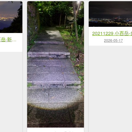
20220101 小百岳-新北五股觀音山
2026-05-17