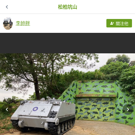
松柏坑山
李帥胖
關注他