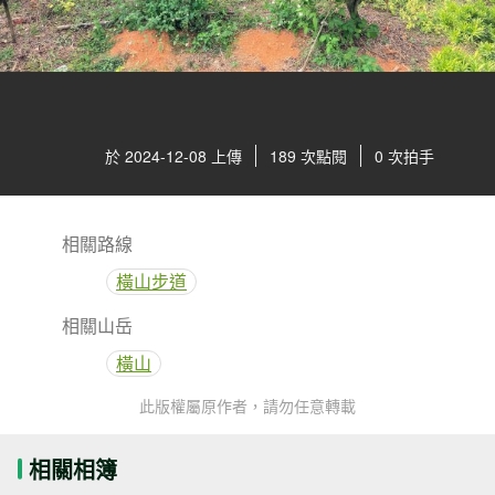
於 2024-12-08 上傳
189 次點閱
0 次拍手
相關路線
橫山步道
相關山岳
橫山
此版權屬原作者，請勿任意轉載
相關相簿