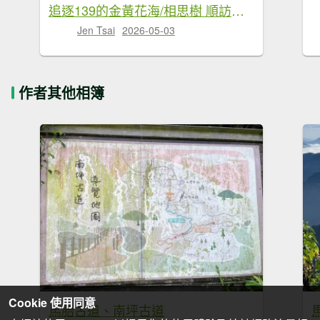
追逐139的金黃花海/相思樹 順訪崩坎山 松子嶺 樟普寮山 西施厝坪山和小百岳橫山
Jen Tsai
2026-05-03
作者其他相簿
Cookie 使用同意
馬胎古道、南坪古道