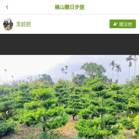
橫山觀日步道
李帥胖
關注他