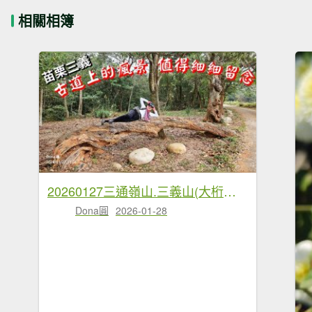
相關相簿
20260127三通嶺山.三義山(大桁茂山).慈濟山.大坪山大O走
Dona圓
2026-01-28