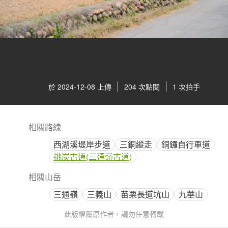
於 2024-12-08 上傳
204 次點閱
1 次拍手
相關路線
西湖溪堤岸步道
三銅縱走
銅鑼自行車道
挑炭古道(三通嶺古道)
相關山岳
三通嶺
三義山
苗栗長道坑山
九華山
此版權屬原作者，請勿任意轉載