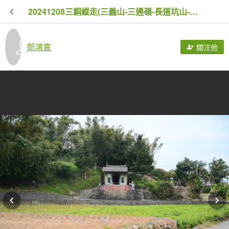
20241208三銅縱走(三義山-三通嶺-長道坑山-九華山)
郭鴻寬
關注他