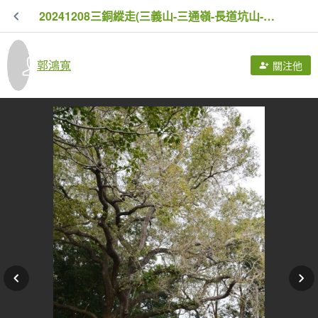
20241208三銅縱走(三義山-三通嶺-長道坑山-九華山)
郭鴻寬
關注他