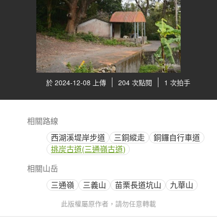
於 2024-12-08 上傳
204 次點閱
1 次拍手
相關路線
西湖溪堤岸步道
三銅縱走
銅鑼自行車道
挑炭古道(三通嶺古道)
相關山岳
三通嶺
三義山
苗栗長道坑山
九華山
此版權屬原作者，請勿任意轉載