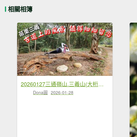
相關相簿
20260127三通嶺山.三義山(大桁茂山).慈濟山.大坪山大O走
Dona圓
2026-01-28