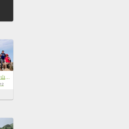
🌈4/11(六)台版富士山~小百岳-加里山×尋找一葉蘭✨FB：熊熊趴爬走~歡迎加入🌈
-12