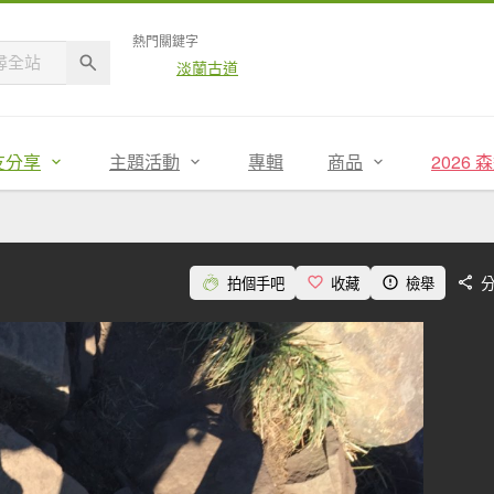
熱門關鍵字
淡蘭古道
友分享
主題活動
專輯
商品
2026
拍個手吧
收藏
檢舉