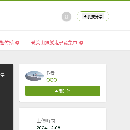
我要分享
 森遊竹縣
微笑山線縱走尋寶集章
作者
分享
OOO
關注他
上傳時間
2024-12-08