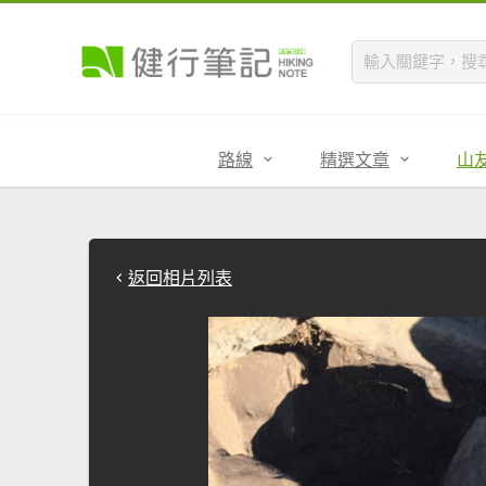
路線
精選文章
山
返回相片列表