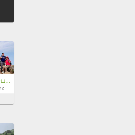
🌈4/11(六)台版富士山~小百岳-加里山×尋找一葉蘭✨FB：熊熊趴爬走~歡迎加入🌈
-12