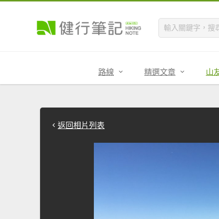
路線
精選文章
山
返回相片列表