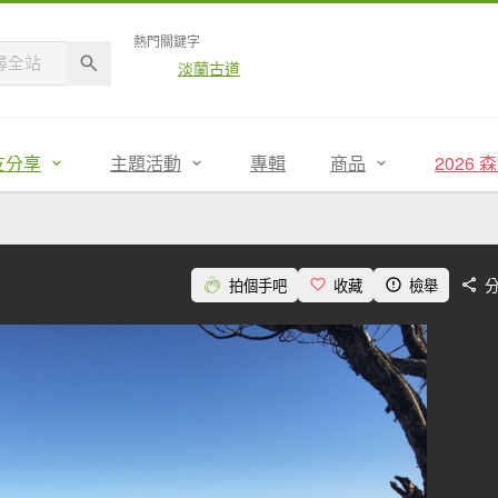
熱門關鍵字
淡蘭古道
友分享
主題活動
專輯
商品
2026
拍個手吧
收藏
檢舉