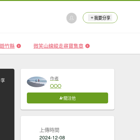
我要分享
 森遊竹縣
微笑山線縱走尋寶集章
作者
分享
OOO
關注他
上傳時間
2024-12-08