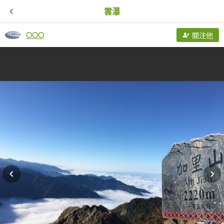
雲瀑
OOO
關注他