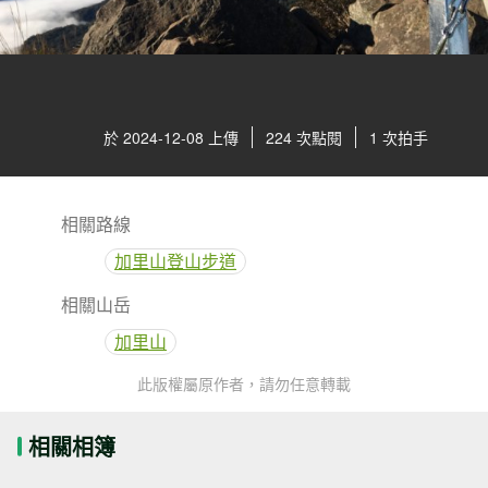
於 2024-12-08 上傳
224 次點閱
1 次拍手
相關路線
加里山登山步道
相關山岳
加里山
此版權屬原作者，請勿任意轉載
相關相簿