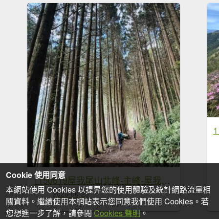
Cookie 使用同意
1150619屋我尾山北峰-主峰-屋我尾林道O繞
本網站使用 Cookies 以提昇您的使用體驗及統計網路流量相
2026-06-23
關資料。繼續使用本網站表示您同意我們使用 Cookies。若
您想進一步了解，請參閱
Cookies 聲明
。