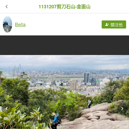
1131207剪刀石山-金面山
Bella
關注他