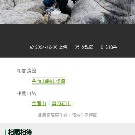
於 2024-12-08 上傳
95 次點閱
2 次拍手
相關路線
金面山親山步道
相關山岳
金面山
剪刀石山
此版權屬原作者，請勿任意轉載
相關相簿