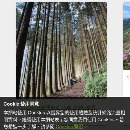
Cookie 使用同意
1150619屋我尾山北峰-主峰-屋我尾林道O繞
本網站使用 Cookies 以提昇您的使用體驗及統計網路流量相
2026-06-23
關資料。繼續使用本網站表示您同意我們使用 Cookies。若
您想進一步了解，請參閱
Cookies 聲明
。