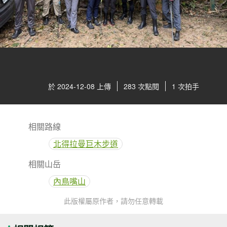
於 2024-12-08 上傳
283 次點閱
1 次拍手
相關路線
北得拉曼巨木步道
相關山岳
內鳥嘴山
此版權屬原作者，請勿任意轉載