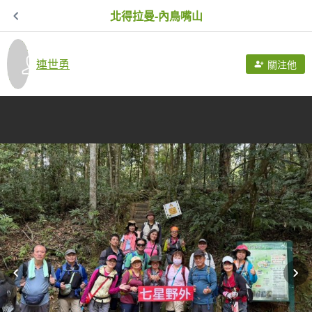
北得拉曼-內鳥嘴山
連世勇
關注他