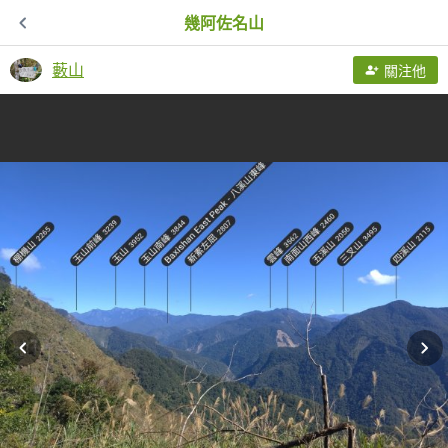
幾阿佐名山
藪山
關注他