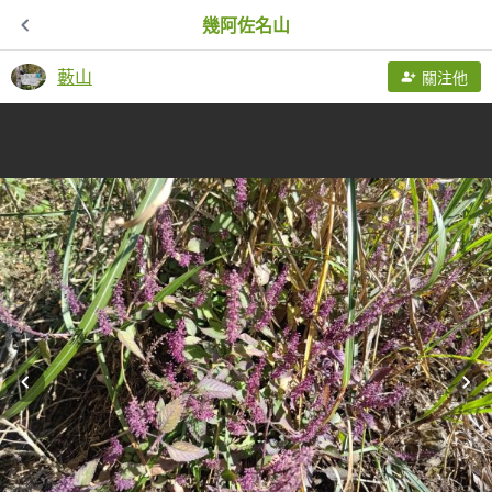
幾阿佐名山
藪山
關注他