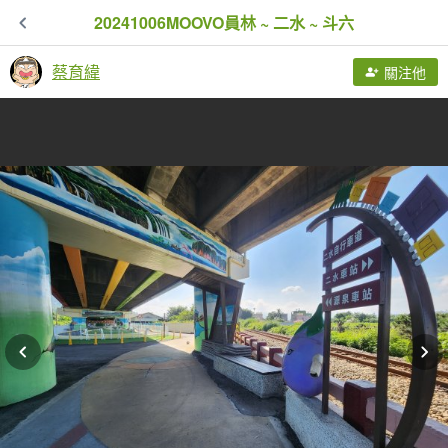
20241006MOOVO員林 ~ 二水 ~ 斗六
蔡育緯
關注他