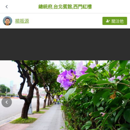
總統府,台北賓館,西門紅樓
楊振源
關注他