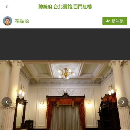
總統府,台北賓館,西門紅樓
楊振源
關注他