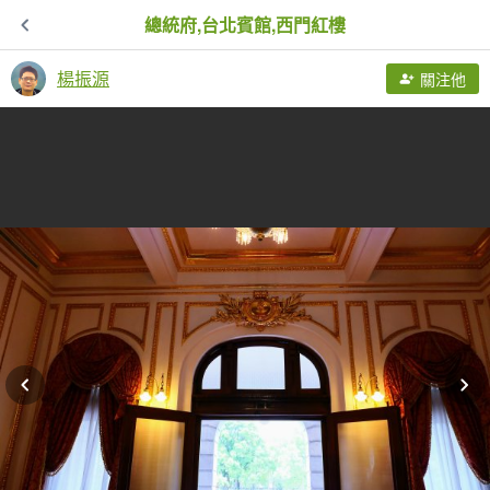
總統府,台北賓館,西門紅樓
楊振源
關注他