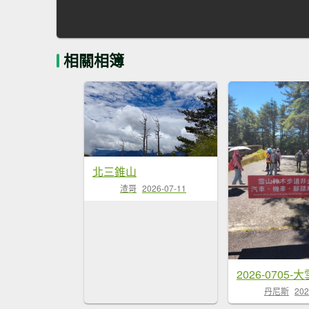
相關相簿
北三錐山
渣哥
2026-07-11
丹尼斯
202