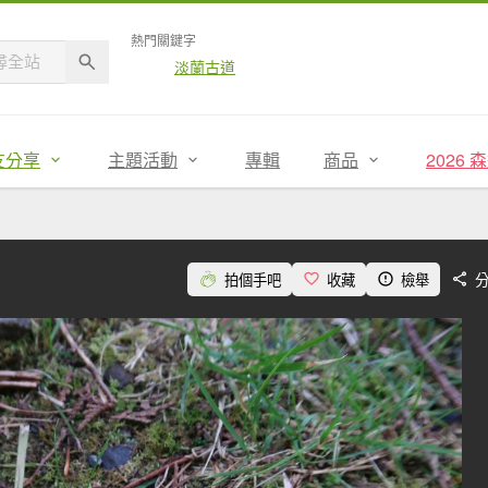
熱門關鍵字
淡蘭古道
友分享
主題活動
專輯
商品
2026
拍個手吧
收藏
檢舉