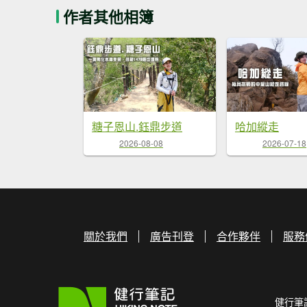
作者其他相簿
糖子恩山.鈺鼎步道
哈加縱走
2026-08-08
2026-07-18
關於我們
廣告刊登
合作夥伴
服務
健行筆