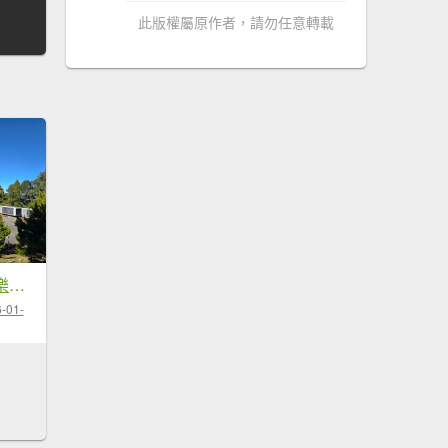
此版權屬原作者，請勿任意轉載
大雪山國家森林遊樂區賞楓／看神木／賞雪白山頭／賞大景
-01-