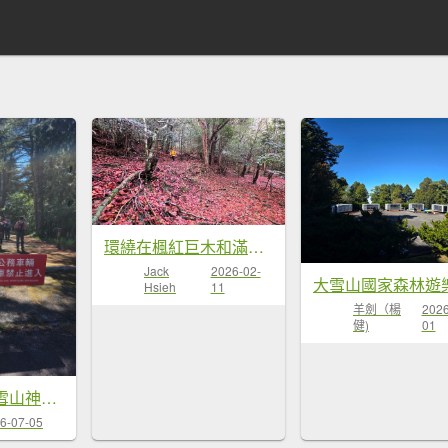
環繞在楓紅巨木和滿山翠綠的鞍馬山及大雪山小神木森林步道的悠哉山行記
Jack
2026-02-
Hsieh
11
羊劍（楊
2026
健)
01
2026-0705-大雪山神木啞口健行
6-07-05