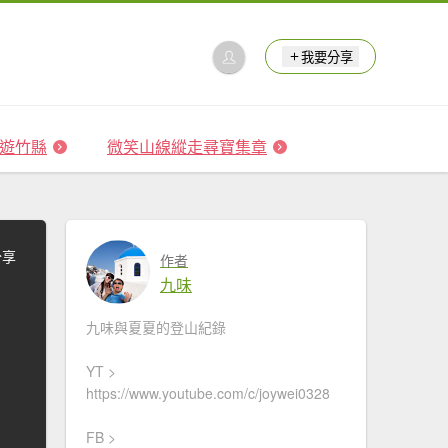
我要分享
 森遊竹縣
微笑山線縱走尋寶集章
分享
作者
九味
九味與夏夏的登山紀錄
YT >
https://www.youtube.com/c/joywei0328
FB >