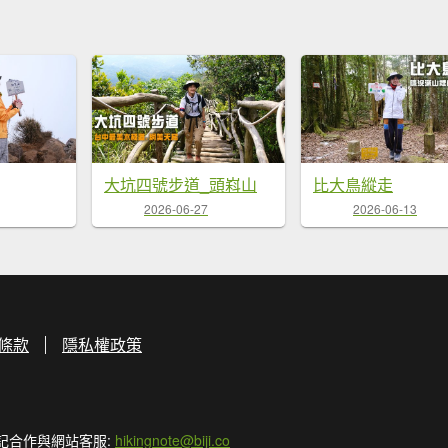
大坑四號步道_頭嵙山
比大鳥縱走
2026-06-27
2026-06-13
條款
隱私權政策
記合作與網站客服:
hikingnote@biji.co