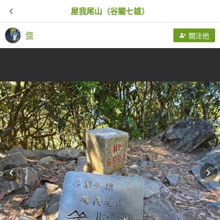
屋我尾山（谷關七雄）
傑
關注他