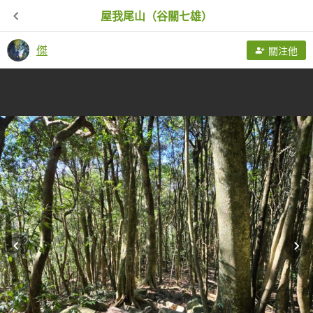
屋我尾山（谷關七雄）
傑
關注他