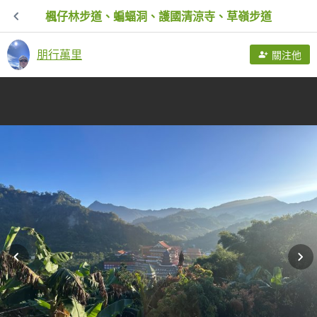
楓仔林步道、蝙蝠洞、護國清涼寺、草嶺步道
朋行萬里
關注他