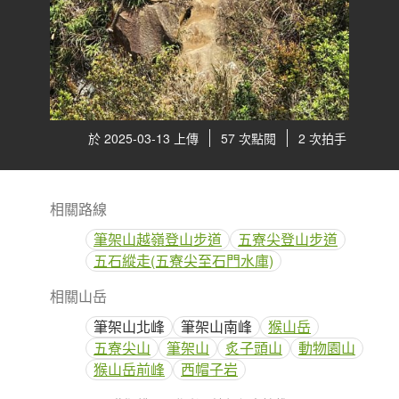
於 2025-03-13 上傳
57 次點閱
2 次拍手
相關路線
筆架山越嶺登山步道
五寮尖登山步道
五石縱走(五寮尖至石門水庫)
相關山岳
筆架山北峰
筆架山南峰
猴山岳
五寮尖山
筆架山
炙子頭山
動物園山
猴山岳前峰
西帽子岩