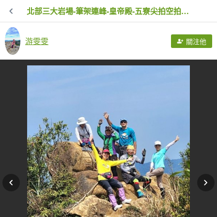
北部三大岩場-筆架連峰-皇帝殿-五寮尖拍空拍寫真💙
游雯雯
關注他