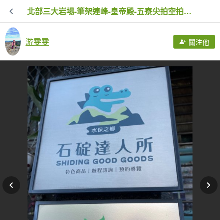
北部三大岩場-筆架連峰-皇帝殿-五寮尖拍空拍寫真💙
游雯雯
關注他