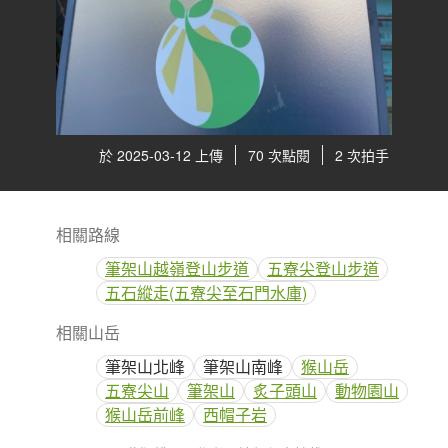
於 2025-03-12 上傳
70 次點閱
2 次拍手
相關路線
筆架山越嶺登山步道
五寮尖登山步道
五石縱走(五寮尖至石門水庫)
相關山岳
筆架山北峰
筆架山南峰
猴山岳
五寮尖山
筆架山
炙子頭山
動物園山
猴山岳前峰
西帽子岩