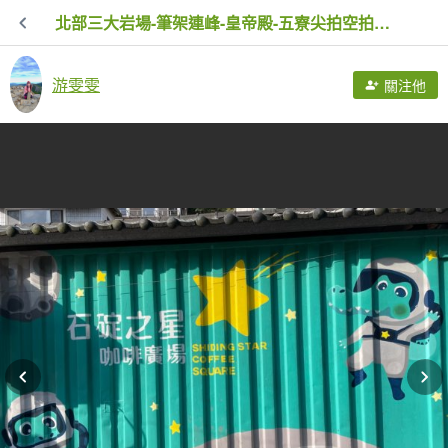
北部三大岩場-筆架連峰-皇帝殿-五寮尖拍空拍寫真💙
游雯雯
關注他