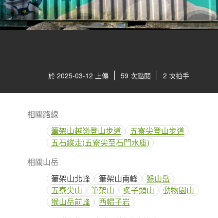
於 2025-03-12 上傳
59 次點閱
2 次拍手
相關路線
筆架山越嶺登山步道
五寮尖登山步道
五石縱走(五寮尖至石門水庫)
相關山岳
筆架山北峰
筆架山南峰
猴山岳
五寮尖山
筆架山
炙子頭山
動物園山
猴山岳前峰
西帽子岩