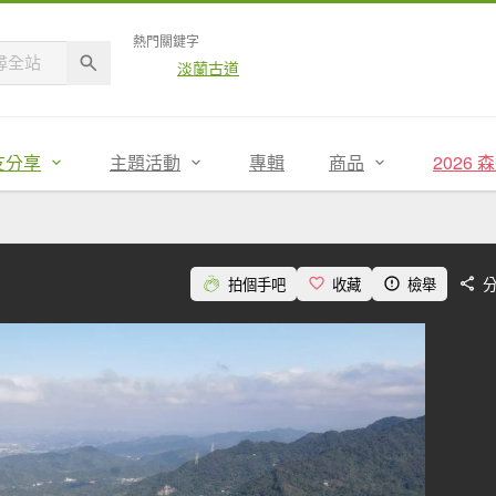
熱門關鍵字
淡蘭古道
友分享
主題活動
專輯
商品
2026
拍個手吧
收藏
檢舉