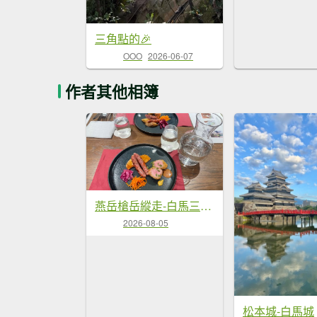
三角點的🎉
OOO
2026-06-07
作者其他相簿
燕岳槍岳縱走-白馬三山山屋美食❤️慶功宴
2026-08-05
松本城-白馬城