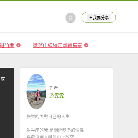
我要分享
 森遊竹縣
微笑山線縱走尋寶集章
分享
作者
游雯雯
快樂的面對自己的人生
射手座的我 是悶燒糊塗的個性
喜歡遠離人群到山上放空