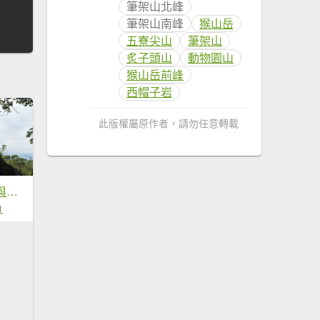
筆架山北峰
筆架山南峰
猴山岳
五寮尖山
筆架山
炙子頭山
動物園山
猴山岳前峰
西帽子岩
此版權屬原作者，請勿任意轉載
五溪縱走（之中「與世隔絕」的孤寂美感。
1