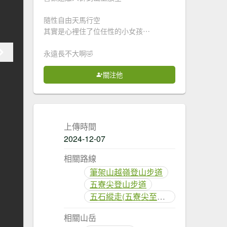
隨性自由天馬行空
其實是心裡住了位任性的小女孩⋯
永遠長不大啊🤣
關注他
上傳時間
2024-12-07
相關路線
筆架山越嶺登山步道
五寮尖登山步道
五石縱走(五寮尖至石門水庫)
相關山岳