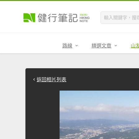
路線
精選文章
山
返回相片列表