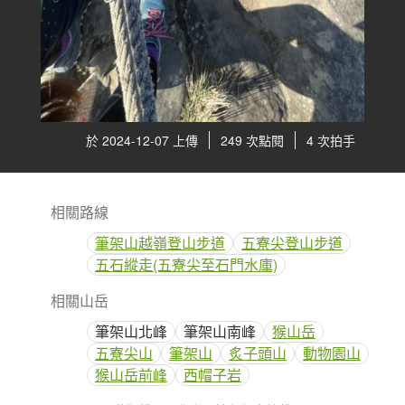
於 2024-12-07 上傳
249 次點閱
4 次拍手
相關路線
筆架山越嶺登山步道
五寮尖登山步道
五石縱走(五寮尖至石門水庫)
相關山岳
筆架山北峰
筆架山南峰
猴山岳
五寮尖山
筆架山
炙子頭山
動物園山
猴山岳前峰
西帽子岩