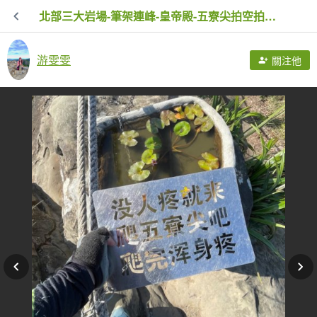
北部三大岩場-筆架連峰-皇帝殿-五寮尖拍空拍寫真💙
游雯雯
關注他